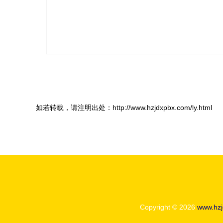
如若转载，请注明出处：http://www.hzjdxpbx.com/ly.html
Copyright © 2026
www.hzj