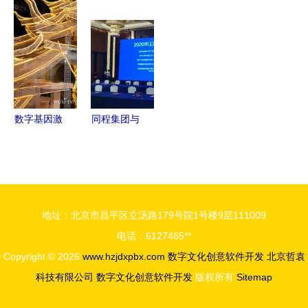
2026届毕
届中华符号
秀原创IP研
加速数字文
业设计答辩
数字化创意
发与数字文
化创意软件
圆满完成
设计大赛在
化创意软件
开发布局
聚焦数字文
故宫博物院
开发
化创意软件
启动
开发新成果
数字基因激
同程集团与
活非遗文旅
贵州省文化
新场景
和旅游厅签
MGC美创
约 数字化
数字的“科
创新共推文
地址：北京市昌平区立汤路179号院1号楼9层111009
技+文化”破
旅产业发展
电话：6127465**
圈实践
Copyright © 2026
www.hzjdxpbx.com
数字文化创意软件开发
北京哲袁
科技有限公司
数字文化创意软件开发
版权所有
Sitemap