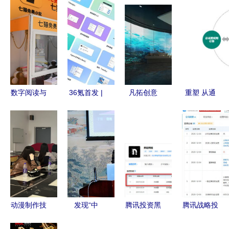
数字阅读与
36氪首发 |
凡拓创意
重塑 从通
文化创意的
「即时设
用数字科技
用磨坊数字
交汇 杭州
计」完成数
重塑地质文
化转型看微
大会见证数
千万美元B
化展厅新体
软破局数字
字文化新业
轮融资 用
验
文化创意软
态
户破百万，
件开发
冲刺插件社
区与开源生
动漫制作技
发现“中
腾讯投资黑
腾讯战略投
态
术专业
纹”之美 首
岩，助力优
资“影之月”